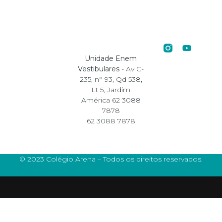
Unidade Enem
Vestibulares
- Av C-
235, n° 93, Qd 538,
Lt 5, Jardim
América 62 3088
7878
62 3088 7878
© 2023 Colégio Arena – Todos os direitos reservados.