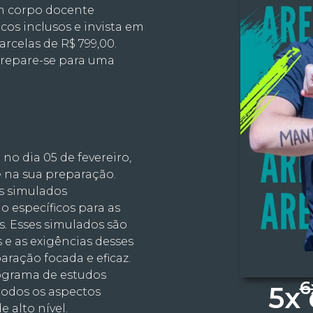
m corpo docente
icos inclusos e invista em
arcelas de R$ 799,00.
 prepare-se para uma
no dia 05 de fevereiro,
e na sua preparação.
s simulados
 específicos para as
s. Esses simulados são
 e as exigências desses
ação focada e eficaz.
ograma de estudos
6
5x
todos os aspectos
 alto nível.