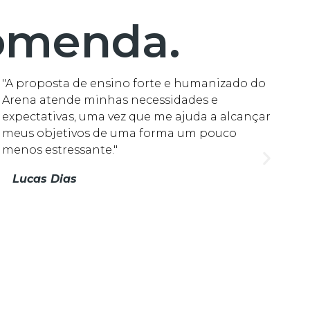
omenda.
 proposta de ensino forte e humanizado do
"O A
rena atende minhas necessidades e
apoi
pectativas, uma vez que me ajuda a alcançar
de p
eus objetivos de uma forma um pouco
expec
nos estressante."
Lucas Dias