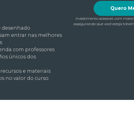
Quero Me
Investimento acessível, com mater
assegurando que você esteja total
 é desenhado
isam entrar nas melhores
s.
renda com professores
ios únicos dos
 recursos e materiais
os no valor do curso.