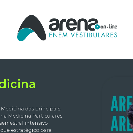
dicina
 Medicina das principais
na Medicina Particulares.
 semestral intensivo
oque estratégico para