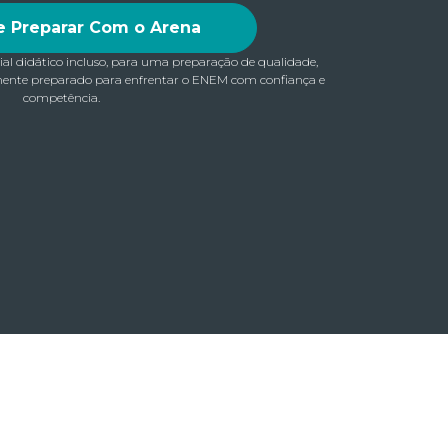
 Preparar Com o Arena
ial didático incluso, para uma preparação de qualidade,
mente preparado para enfrentar o ENEM com confiança e
competência.