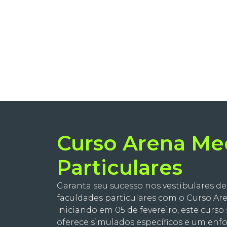
Curso Arena Me
Particulares
Garanta seu sucesso nos vestibulares de
faculdades particulares com o Curso Are
Iniciando em 05 de fevereiro, este curso
oferece simulados específicos e um enf